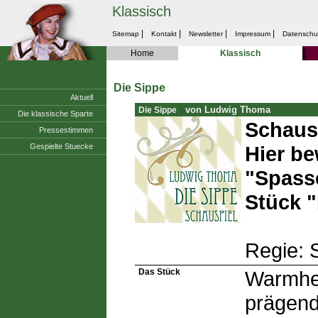
Klassisch
|
|
|
|
Sitemap
Kontakt
Newsletter
Impressum
Datenschu
Home
Klassisch
Die Sippe
Aktuell
von Ludwig Thoma
Die Sippe
Die klassische Sparte
Schausp
Pressestimmen
Gespielte Stuecke
Hier be
"Spasse
Stück "
Regie: 
Das Stück
Warmher
prägend