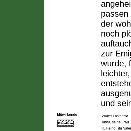
angehei
passen n
der woh
noch pl
auftauch
zur Emi
wurde, 
leichte
entsteh
ausgenu
und sei
Mitwirkende
Walter Eickenrot
Anna, seine Frau
K. Heindl, ihr Vate