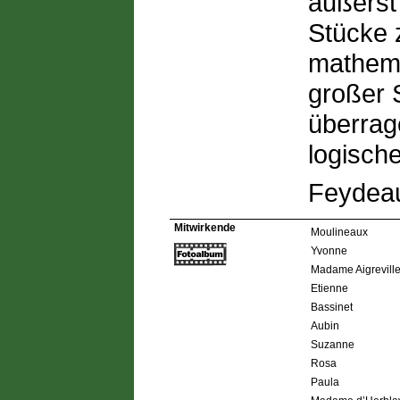
äußerst 
Stücke 
mathema
großer 
überrag
logisch
Feydeau
Mitwirkende
Moulineaux
Yvonne
Madame Aigrevill
Etienne
Bassinet
Aubin
Suzanne
Rosa
Paula