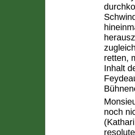
durchko
Schwinde
hineinm
herausz
zugleic
retten,
Inhalt 
Feydeau
Bühnene
Monsieu
noch ni
(Kathar
resolut