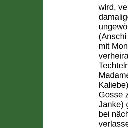
wird, ve
damalig
ungewöh
(Anschi 
mit Mon
verheira
Techtel
Madame 
Kaliebe)
Gosse z
Janke) 
bei näc
verlass