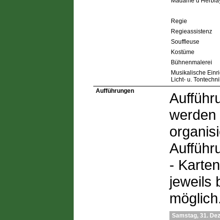
Madame d’Herbla
Regie
Regieassistenz
Souffleuse
Kostüme
Bühnenmalerei
Musikalische Einr
Licht- u. Tontechni
Aufführungen
Aufführ
werden 
organis
Aufführ
- Karten
jeweils 
möglich
Samstag, 31. De