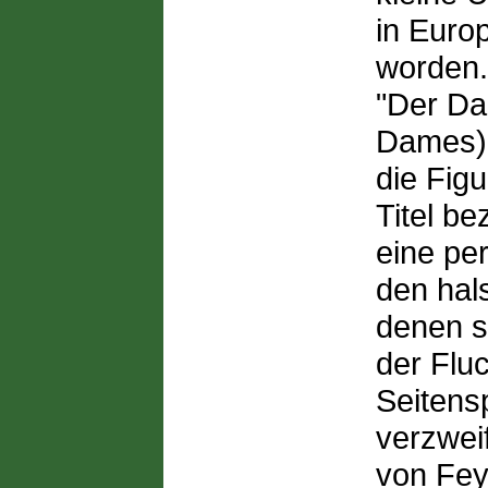
in Euro
worden. 
"Der Da
Dames) 
die Fig
Titel be
eine per
den hal
denen s
der Flu
Seitens
verzwei
von Fey