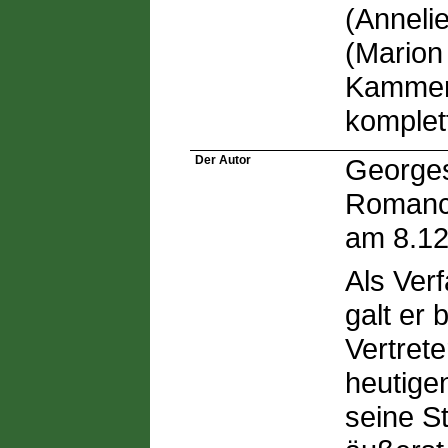
(Anneli
(Marion
Kammerd
komplett
Der Autor
Georges
Romanci
am 8.12
Als Ver
galt er 
Vertret
heutige
seine St