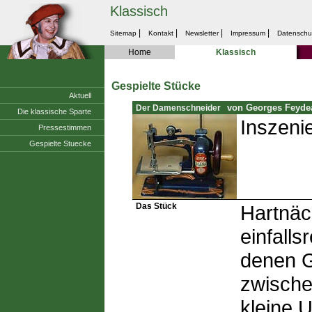
Klassisch
|
|
|
|
Sitemap
Kontakt
Newsletter
Impressum
Datenschu
Home
Klassisch
Gespielte Stücke
Aktuell
von Georges Feyde
Der Damenschneider
Die klassische Sparte
Inszeni
Pressestimmen
Gespielte Stuecke
Das Stück
Hartnäc
einfalls
denen G
zwische
kleine U