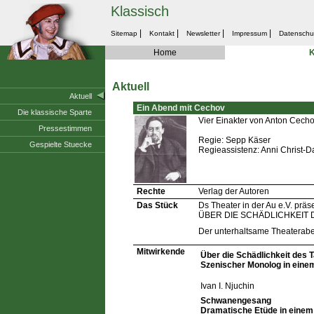
Klassisch
|
|
|
|
Sitemap
Kontakt
Newsletter
Impressum
Datenschu
Home
K
Aktuell
Aktuell
Ein Abend mit Cechov
Die klassische Sparte
Vier Einakter von Anton Cech
Pressestimmen
Regie: Sepp Käser
Gespielte Stuecke
Regieassistenz: Anni Christ-
Rechte
Verlag der Autoren
Das Stück
Ds Theater in der Au e.V. prä
ÜBER DIE SCHÄDLICHKEIT 
Der unterhaltsame Theateraben
Mitwirkende
Über die Schädlichkeit des 
Szenischer Monolog in eine
Ivan I. Njuchin
Schwanengesang
Dramatische Etüde in einem