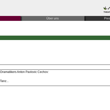
Über uns
Pre
n Dramatikers Anton Pavlovic Cechov:
Tanz...