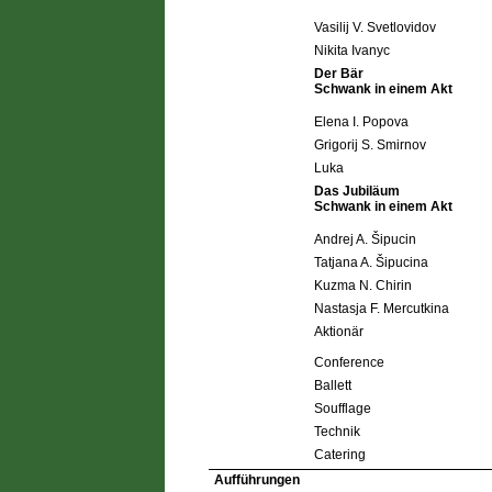
Vasilij V. Svetlovidov
Nikita Ivanyc
Der Bär
Schwank in einem Akt
Elena I. Popova
Grigorij S. Smirnov
Luka
Das Jubiläum
Schwank in einem Akt
Andrej A. Šipucin
Tatjana A. Šipucina
Kuzma N. Chirin
Nastasja F. Mercutkina
Aktionär
Conference
Ballett
Soufflage
Technik
Catering
Aufführungen