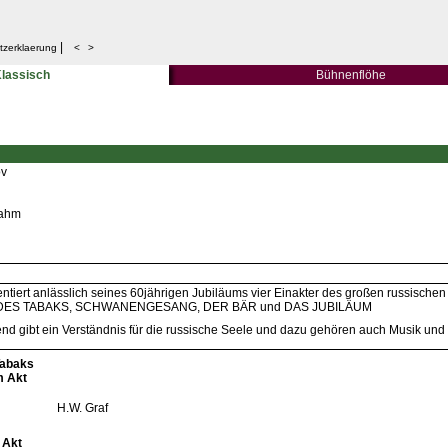
|
tzerklaerung
<
>
lassisch
Bühnenflöhe
ov
Dahm
sentiert anlässlich seines 60jährigen Jubiläums vier Einakter des großen russische
DES TABAKS, SCHWANENGESANG, DER BÄR und DAS JUBILÄUM
d gibt ein Verständnis für die russische Seele und dazu gehören auch Musik und 
Tabaks
m Akt
H.W. Graf
 Akt