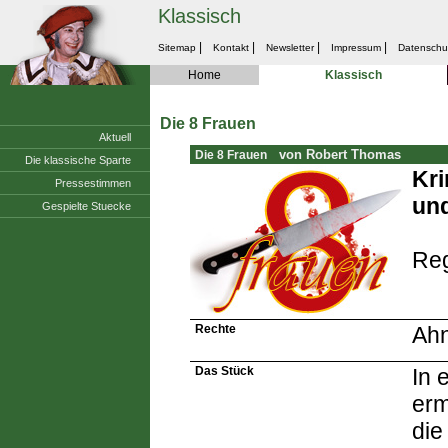
Klassisch
|
|
|
|
Sitemap
Kontakt
Newsletter
Impressum
Datenschu
Home
Klassisch
Die 8 Frauen
Aktuell
von Robert Thomas
Die 8 Frauen
Die klassische Sparte
Kri
Pressestimmen
un
Gespielte Stuecke
Reg
Rechte
Ahn
Das Stück
In 
erm
die