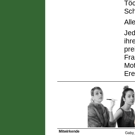
Töc
Sch
All
Jed
ihr
pre
Fra
Mot
Ere
Mitwirkende
Gaby,