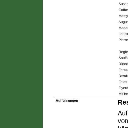
Susan
Cather
Mamy,
Augus
Madam
Louis
Pierre
Regie
Souff
Bühne
Frisu
Berat
Fotos
Flyer
Mit f
Aufführungen
Res
Auf
vom