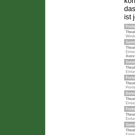
kön
das
ist
Freit
Theat
Wiede
Samst
Theat
Einla
Ausve
Sonnt
Theat
Einla
Freit
Theat
Premi
Donne
Theat
Einla
Freit
Theat
Einla
Samst
Theat
Einla